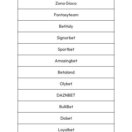
Zona Gioco
Fantasyteam
Betitaly
Signorbet
Sportbet
Amazingbet
Betaland
Olybet
DAZNBET
BulliBet
Dobet
Loyalbet