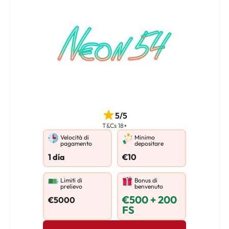
5/5
T&Cs 18+
Velocità di
Minimo
pagamento
depositare
1 día
€10
Limiti di
Bonus di
prelievo
benvenuto
€500 + 200
€5000
FS