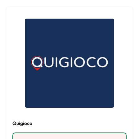
Quigioco