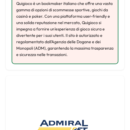
Quigioco è un bookmaker italiano che offre una vasta
gamma di opzioni di scommesse sportive, giochi da
casinò e poker. Con una piattaforma user-friendly e
una solida reputazione nel mercato, Quigioco si
impegna a fornire un’esperienza di gioco sicura e
divertente per i suoi utenti. Il sito è autorizzato e
regolamentato dall’Agenzia delle Dogane e dei
Monopoli (ADM), garantendo la massima trasparenza
e sicurezza nelle transazioni.