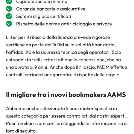
Capitale sociale minimo
Garanzie bancarie o assicurative
Sistemi di gioco certificati
Rispetto delle norme antiriciclaggio e privacy
L’iter per il rilascio della licenza prevede rigorose
verifiche da parte dell’ADM sulla solidità finanziaria,
l’affidabilità e la sicurezza tecnica degli operatori. Solo
chi soddisfa tutti i criteri ottiene la concessione, che ha
una durata di 9 anni. Anche dopo il rilascio, l’ADM effettua
controlli periodici per garantire il rispetto delle regole.
Il migliore tra i nuovi bookmakers AAMS
Abbiamo anche selezionato 5 bookmaker specifici in
questa categoria per essere controllati dai nostri esperti.
Puoi familiarizzare con loro leggendo le informazioni su di
loro di seguito: