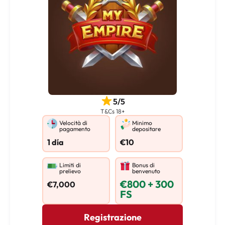
5/5
T&Cs 18+
Velocità di
Minimo
pagamento
depositare
1 día
€10
Limiti di
Bonus di
prelievo
benvenuto
€800 + 300
€7,000
FS
Registrazione