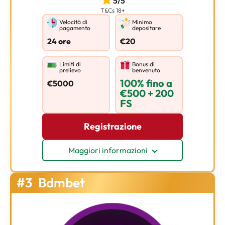
5/5
T&Cs 18+
Velocità di
Minimo
pagamento
depositare
24 ore
€20
Limiti di
Bonus di
prelievo
benvenuto
100% fino a
€5000
€500 + 200
FS
Registrazione
Maggiori informazioni
#3
Bdmbet