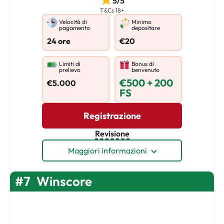
5/5
T&Cs 18+
Velocità di
Minimo
pagamento
depositare
24 ore
€20
Limiti di
Bonus di
prelievo
benvenuto
€500 + 200
€5.000
FS
Registrazione
Revisione
Maggiori informazioni
#7
Winscore