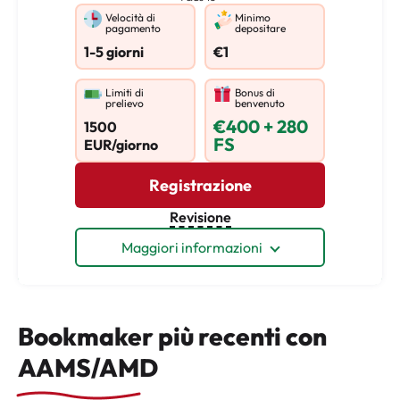
Velocità di
Minimo
pagamento
depositare
1-5 giorni
€1
Limiti di
Bonus di
prelievo
benvenuto
€400 + 280
1500
FS
EUR/giorno
Registrazione
Revisione
Maggiori informazioni
Bookmaker più recenti con
AAMS/AMD