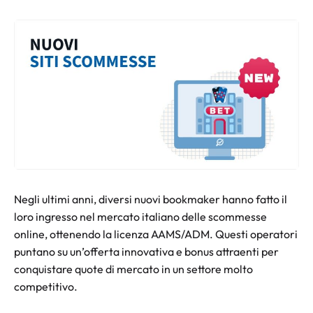
Negli ultimi anni, diversi nuovi bookmaker hanno fatto il
loro ingresso nel mercato italiano delle scommesse
online, ottenendo la licenza AAMS/ADM. Questi operatori
puntano su un’offerta innovativa e bonus attraenti per
conquistare quote di mercato in un settore molto
competitivo.