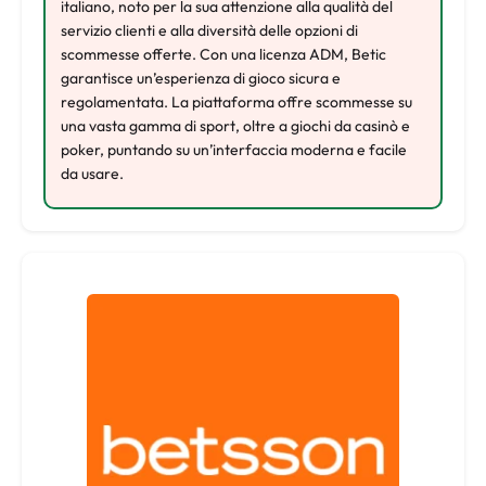
italiano, noto per la sua attenzione alla qualità del
servizio clienti e alla diversità delle opzioni di
scommesse offerte. Con una licenza ADM, Betic
garantisce un’esperienza di gioco sicura e
regolamentata. La piattaforma offre scommesse su
una vasta gamma di sport, oltre a giochi da casinò e
poker, puntando su un’interfaccia moderna e facile
da usare.