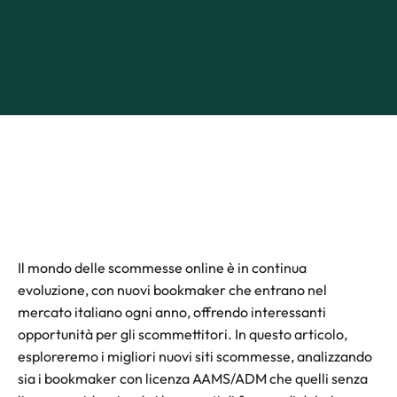
Il mondo delle scommesse online è in continua
evoluzione, con nuovi bookmaker che entrano nel
mercato italiano ogni anno, offrendo interessanti
opportunità per gli scommettitori. In questo articolo,
esploreremo i migliori nuovi siti scommesse, analizzando
sia i bookmaker con licenza AAMS/ADM che quelli senza