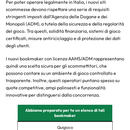
Per poter operare legalmente in Italia, i nuovi siti
scommesse devono rispettare una serie di requisiti
stringenti imposti dall’Agenzia delle Dogane e dei
Monopoli (ADM), a tutela della sicurezza e della regolarità
del gioco. Tra questi, solidità finanziaria, sistemi di gioco
certificati, misure antiriciclaggio e di protezione dei dati
degli utenti.
I nuovi bookmaker con licenza AAMS/ADM rappresentano
quindi una scelta sicura per gli scommettitori, che
possono contare su un ambiente di gioco controllato e
trasparente. Inoltre, questi operatori puntano spesso su
quote competitive, ampi palinsesti e funzionalità
innovative per distinguersi dalla concorrenza.
Abbiamo preparato per te un elenco di tali
bookmaker
Quigioco