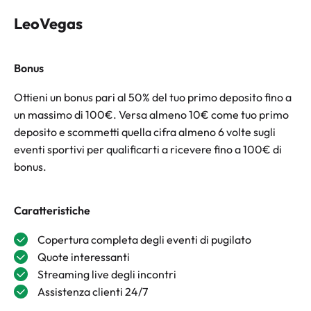
LeoVegas
Bonus
Ottieni un bonus pari al 50% del tuo primo deposito fino a
un massimo di 100€. Versa almeno 10€ come tuo primo
deposito e scommetti quella cifra almeno 6 volte sugli
eventi sportivi per qualificarti a ricevere fino a 100€ di
bonus.
Caratteristiche
Copertura completa degli eventi di pugilato
Quote interessanti
Streaming live degli incontri
Assistenza clienti 24/7