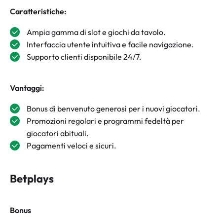
Caratteristiche:
Ampia gamma di slot e giochi da tavolo.
Interfaccia utente intuitiva e facile navigazione.
Supporto clienti disponibile 24/7.
Vantaggi:
Bonus di benvenuto generosi per i nuovi giocatori.
Promozioni regolari e programmi fedeltà per
giocatori abituali.
Pagamenti veloci e sicuri.
Betplays
Bonus