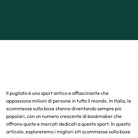
Il pugilato è uno sport antico e affascinante che
appassiona milioni di persone in tutto il mondo. In Italia, le
scommesse sulla boxe stanno diventando sempre più
popolari, con un numero crescente di bookmaker che
offrono quote e mercati dedicati a questo sport. In questo
articolo, esploreremo i migliori siti scommesse sulla boxe