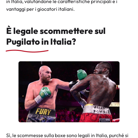
in Italia, valutandone le caratteristiche principali e i
vantaggi per i giocatori italiani.
È legale scommettere sul
Pugilato in Italia?
Sì, le scommesse sulla boxe sono legali in Italia, purché si