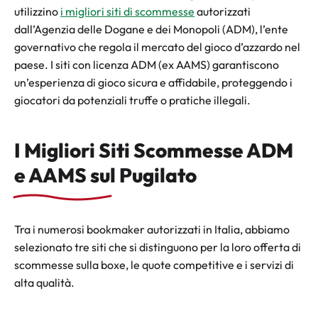
utilizzino
i migliori siti di scommesse
autorizzati
dall’Agenzia delle Dogane e dei Monopoli (ADM), l’ente
governativo che regola il mercato del gioco d’azzardo nel
paese. I siti con licenza ADM (ex AAMS) garantiscono
un’esperienza di gioco sicura e affidabile, proteggendo i
giocatori da potenziali truffe o pratiche illegali.
I Migliori Siti Scommesse ADM
e AAMS sul Pugilato
Tra i numerosi bookmaker autorizzati in Italia, abbiamo
selezionato tre siti che si distinguono per la loro offerta di
scommesse sulla boxe, le quote competitive e i servizi di
alta qualità.