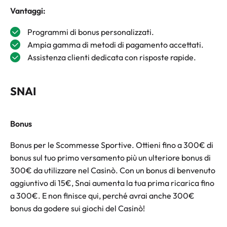
Vantaggi:
Programmi di bonus personalizzati.
Ampia gamma di metodi di pagamento accettati.
Assistenza clienti dedicata con risposte rapide.
SNAI
Bonus
Bonus per le Scommesse Sportive. Ottieni fino a 300€ di
bonus sul tuo primo versamento più un ulteriore bonus di
300€ da utilizzare nel Casinò. Con un bonus di benvenuto
aggiuntivo di 15€, Snai aumenta la tua prima ricarica fino
a 300€. E non finisce qui, perché avrai anche 300€
bonus da godere sui giochi del Casinò!